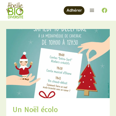
Aller
au
Adhérer
contenu
Un Noël écolo