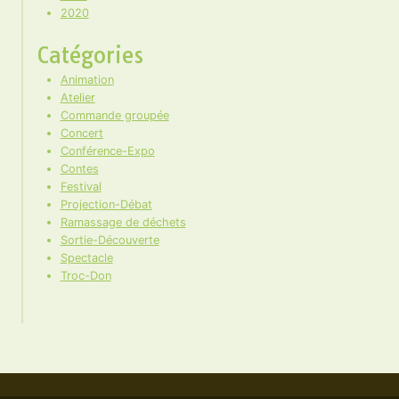
2020
Catégories
Animation
Atelier
Commande groupée
Concert
Conférence-Expo
Contes
Festival
Projection-Débat
Ramassage de déchets
Sortie-Découverte
Spectacle
Troc-Don