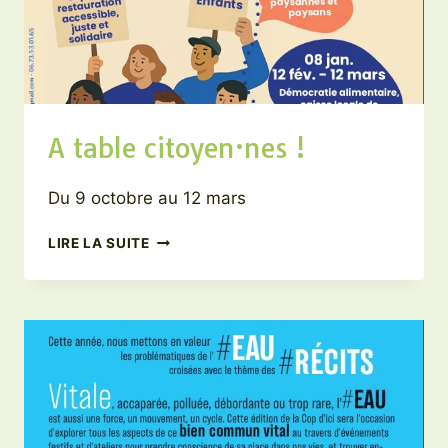
A table citoyen·nes !
Du 9 octobre au 12 mars
A
LIRE LA SUITE
TABLE
CITOYEN·NES
!