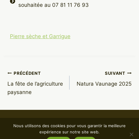
souhaitée au 07 81 11 76 93
Pierre sèche et Garrigue
Navigation
PRÉCÉDENT
SUIVANT
La fête de l’agriculture
Natura Vaunage 2025
de
paysanne
l’article
Nous utilisons des cookies pour vous garantir la meilleure
Mentions légales
| © 2023 Association Abeille et Biodiversité
expérience sur notre site web.
• Vaunage |
Conception : Mawo